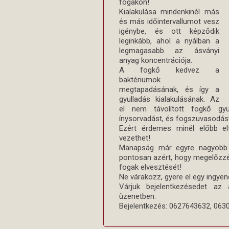
fogakon!
Kialakulása mindenkinél más
és más időintervallumot vesz
igénybe, és ott képződik
leginkább, ahol a nyálban a
legmagasabb az ásványi
anyag koncentrációja.
A fogkő kedvez a
baktériumok
megtapadásának, és így a
gyulladás kialakulásának. Az
el nem távolított fogkő gyul
ínysorvadást, és fogszuvasodá
Ezért érdemes minél előbb elt
vezethet!
Manapság már egyre nagyobb h
pontosan azért, hogy megelőzz
fogak elvesztését!
Ne várakozz, gyere el egy ingyen
Várjuk bejelentkezésedet az
üzenetben.
Bejelentkezés: 0627643632, 06