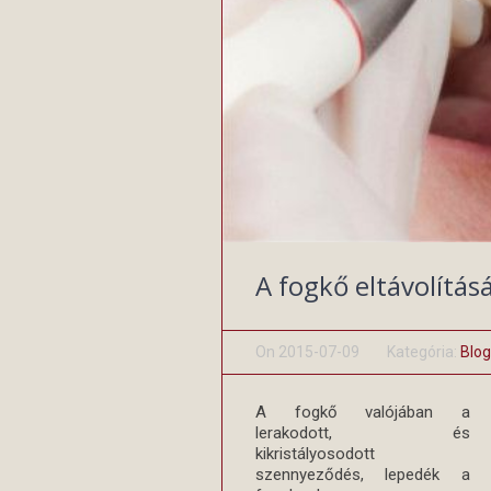
A fogkő eltávolítá
On
2015-07-09
Kategória:
Blog
A fogkő valójában a
lerakodott, és
kikristályosodott
szennyeződés, lepedék a