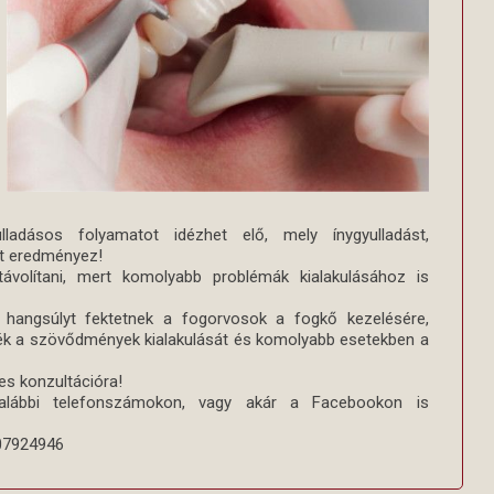
ladásos folyamatot idézhet elő, mely ínygyulladást,
st eredmény
ez!
ávolítani, mert komolyabb problémák kialakulásához is
angsúlyt fektetnek a fogorvosok a fogkő kezelésére,
ék a szövődmények kialakulását és komolyabb esetekben a
es konzultációra!
 alábbi telefonszámokon, vagy akár a Facebookon is
307924946