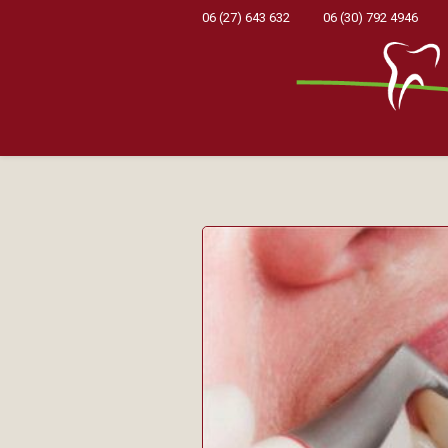
06 (27) 643 632
06 (30) 792 4946