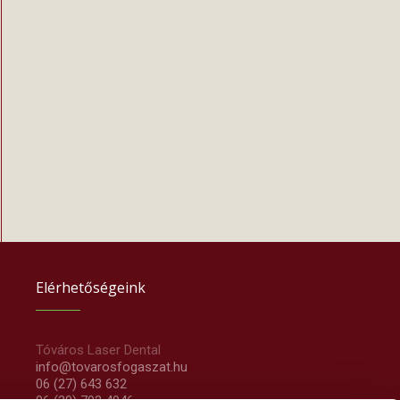
Elérhetőségeink
Tóváros Laser Dental
info@tovarosfogaszat.hu
06 (27) 643 632