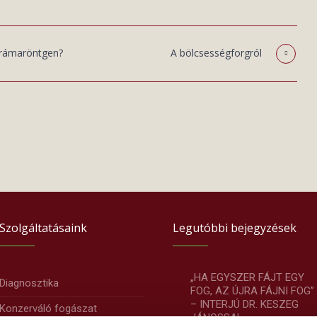
orámaröntgen?
A bölcsességforgról
Szolgáltatásaink
Legutóbbi bejegyzések
„HA EGYSZER FÁJT EGY
Diagnosztika
FOG, AZ ÚJRA FÁJNI FOG”
– INTERJÚ DR. KESZEG
Konzerváló fogászat