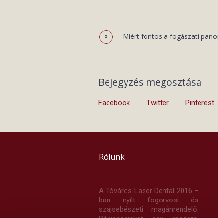
Miért fontos a fogászati pan
Bejegyzés megosztása
Facebook
Twitter
Pinterest
Rólunk
A Tóváros Laser Dental 2016 –
ban nyílt fogorvosi és
szájsebészeti magánrendelő.