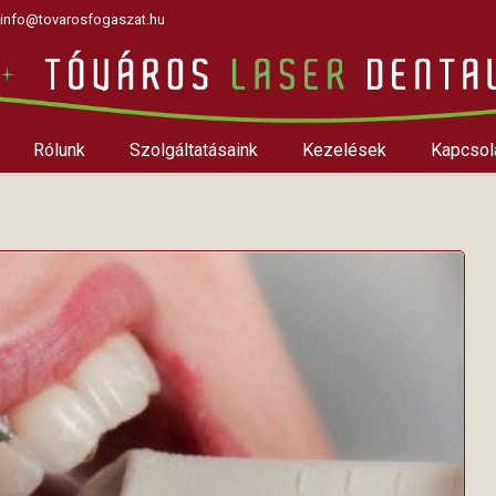
info@tovarosfogaszat.hu
Rólunk
Szolgáltatásaink
Kezelések
Kapcsol