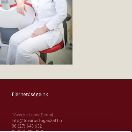
Elérhetőségeink
Tóváros Laser Dental
info@tovarosfogaszat.hu
06 (27) 643 632
06 (30) 792 4946