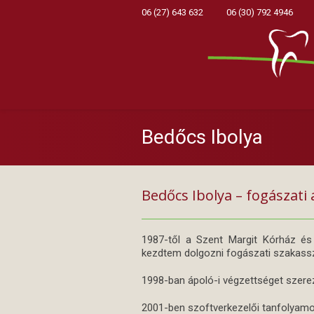
06 (27) 643 632
06 (30) 792 4946
Bedőcs Ibolya
Bedőcs Ibolya – fogászati 
1987-től a Szent Margit Kórház és 
kezdtem dolgozni fogászati szakass
1998-ban ápoló-i végzettséget szer
2001-ben szoftverkezelői tanfolyamo