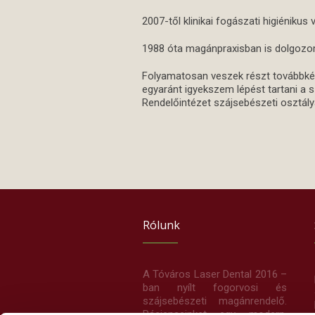
2007-től klinikai fogászati higiéniku
1988 óta magánpraxisban is dolgozom s
Folyamatosan veszek részt továbbkép
egyaránt igyekszem lépést tartani a 
Rendelőintézet szájsebészeti osztál
Rólunk
A Tóváros Laser Dental 2016 –
ban nyílt fogorvosi és
szájsebészeti magánrendelő.
Pácienseinket egy modern,