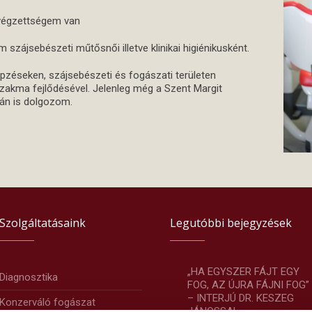
s végzettségem van
zájsebészeti műtősnői illetve klinikai higiénikusként.
zéseken, szájsebészeti és fogászati területen
szakma fejlődésével. Jelenleg még a Szent Margit
yán is dolgozom.
Szolgáltatásaink
Legutóbbi bejegyzések
„HA EGYSZER FÁJT EGY
Diagnosztika
FOG, AZ ÚJRA FÁJNI FOG”
– INTERJÚ DR. KESZEG
Konzerváló fogászat
JÁNOSSAL