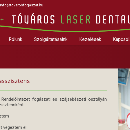
info@tovarosfogaszat.hu
Rólunk
Szolgáltatásaink
Kezelések
Kapcsol
asszisztens
Rendelőintézet fogászati és szájsebészeti osztályán
zisztensként
eztem
t végeztem el